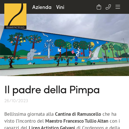
Azienda
Vini
Il padre della Pimpa
26/10/2023
Bellissima giornata alla
Cantina di Ramuscello
che ha
visto l’incontro del
Maestro Francesco Tullio Altan
con i
ragazzi del
Liceo Artistico Galvani
di Cordenons e della